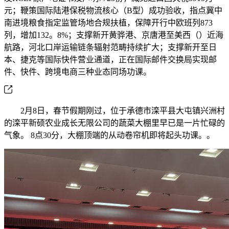
元；鞭策国际陆港保税物流核心（B型）成功验收，指点冀中
南进境粮食指定监管场地合规扶植，保障开行中欧班列873
列，增加132。8%；支撑新开黄骅港、京唐港至美西（）近海
航路，河北口岸运输链条辐射范畴持续扩大；支撑新开至日
本、捷克等国际快件营业通道，正在国际邮件交换局实现邮
件、快件、跨境电商三种业态同场功课。
2月8日，春节假期刚过，位于承德市滦平县大屯镇兴洲村
的滦平新硕农业成长无限公司的蔬菜大棚里早已是一片忙碌的
气象。 8点30分，大棚顶端的从动卷帘机即将起头功课。。