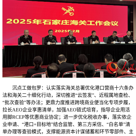
沉点工做包罗：认实落实海关总署优化港口营商十六条办
法和海关二十细化行动，深切推进“云签发”、近程属地查检、
“批次查验”等办法；更鼎力度推进跨境商业便当化专项步履，
拉长AEO企业享惠清单，加强AEO链式培育，指导企业用活
用脚RCEP等优惠商业协定；进一步优化税收办事，落实依企
业申请、“港口+目标地”结合监管、第三方采信、“白名单”清
单办理等查验模式，支撑能源资本计谋储蓄和环节零部件、主