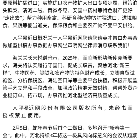
要原料扩猛进口；实施优良农产物扩大出口专项步履，鞭策泊
头鲜梨、清河羊绒、黄骅冬枣、安国中药材等特色财产更好
“走出去”；帮力种用畜禽、科研育种动物等扩猛进口，进境粮
食、果蔬等便当通关，保障粮食和主要农产物不变平安供给。
人平易近日概况关于人平易近网聘请聘请英才告白办事合
做加盟供稿办事数据办事网坐声明网坐律师消息联系我们！
海关关长宋悦谦暗示，2025年，面临新形势新使命新要
求，海关将认实履行守国门、促成长职责，聚焦河北“新三
样”、生物医药、钢铁和农产物等特色财产成长，立脚自贸试
验区、分析保税区、海陆空口岸等主要平台扶植，积极开展监
管手艺立异和手段改革，加强政策精准无效供给，帮帮外贸企
业稳订单、拓市场，办事帮推河北型经济高质量成长。
人 平易近 网 股 份 有 限 公 司 版 权 所 有 ，未 经 书 面
授 权 禁 止 使 用。
2月5日，蛇年春节后首个工做日，多地召开“新春第一
会”。此中，河北持续3年将这一极具风向标意义的会议从题聚